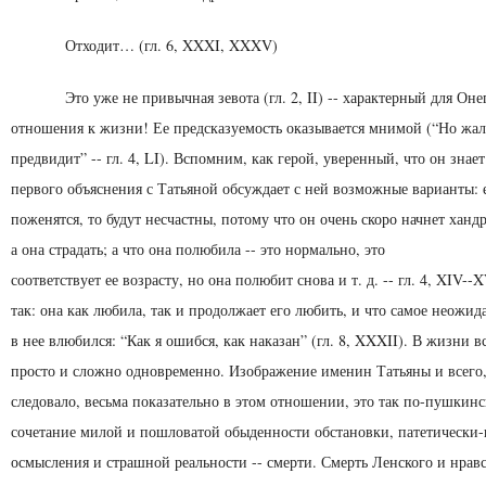
Отходит… (гл. 6, XXXI, XXXV)
Это уже не привычная зевота (гл. 2, II) -- характерный для Оне
отношения к жизни! Ее предсказуемость оказывается мнимой (“Но жало
предвидит” -- гл. 4, LI). Вспомним, как герой, уверенный, что он знае
первого объяснения с Татьяной обсуждает с ней возможные варианты: 
поженятся, то будут несчастны, потому что он очень скоро начнет хандр
а она страдать; а что она полюбила -- это нормально, это
соответствует ее возрасту, но она полюбит снова и т. д. -- гл. 4, XIV--
так: она как любила, так и продолжает его любить, и что самое неожид
в нее влюбился: “Как я ошибся, как наказан” (гл. 8, XXXII). В жизни в
просто и сложно одновремен­но. Изображение именин Татьяны и всего,
следовало, весьма показательно в этом отношении, это так по-пушкинс
сочетание милой и пошловатой обыденности обстановки, патетически-
осмыс­ления и страшной реальности -- смерти. Смерть Ленского и нрав