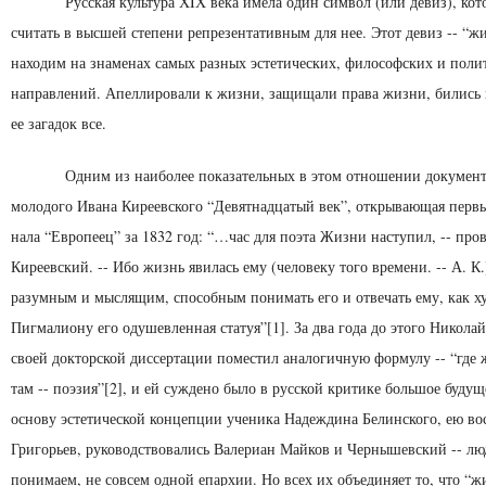
Русская культура ХIХ века имела один символ (или де­виз), к
считать в высшей степени репрезента­тивным для нее. Этот девиз -- “ж
находим на знаменах самых разных эстетических, философских и поли­
направлений. Апеллировали к жизни, защищали права жизни, бились
ее загадок все.
Одним из наиболее показательных в этом отношении до­кументо
молодого Ивана Киреевского “Девятнадцатый век”, открывающая перв
нала “Европеец” за 1832 год: “…час для поэта Жизни насту­пил, -- про
Киреевский. -- Ибо жизнь явилась ему (человеку того времени. -- А. К
разумным и мыслящим, способным понимать его и отвечать ему, как х
Пигмалиону его одушевленная статуя”[1]. За два года до этого Никола
своей докторской дис­сертации поместил аналогичную формулу -- “где 
там -- поэзия”[2], и ей суждено было в русской критике боль­шое будущ
основу эстетической концепции ученика Надеждина Белинского, ею в
Григорьев, руководствовались Валериан Майков и Черны­шевский -- лю
понимаем, не совсем одной епар­хии. Но всех их объединяет то, что “жи