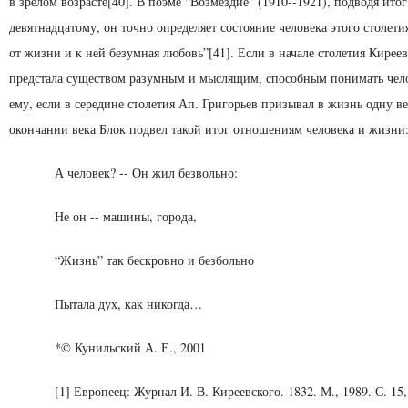
в зрелом возрасте[40]. В поэме “Возмездие” (1910--1921), подводя итог
девятнадцатому, он точно опре­деляет состояние человека этого столети
от жизни и к ней безумная любовь”[41]. Если в начале столе­тия Кирее
предстала существом разумным и мыслящим, способным понимать чело
ему, если в середине столетия Ап. Григорьев призывал в жизнь одну ве
окончании века Блок подвел такой итог отношениям человека и жизни
А человек? -- Он жил безвольно:
Не он -- машины, города,
“Жизнь” так бескровно и безбольно
Пытала дух, как никогда…
*© Кунильский А. Е., 2001
[1] Европеец: Журнал И. В. Киреевского. 1832. М., 1989. С. 15,