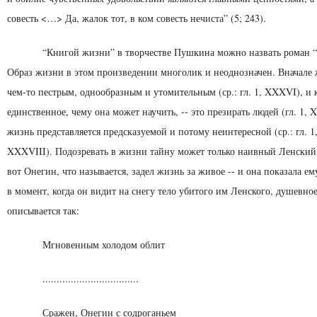
совесть <…> Да, жалок тот, в ком совесть нечиста” (5; 243).
“Книгой жизни” в творчестве Пушкина можно назвать роман 
Образ жизни в этом произведении многолик и неоднозначен. Вначале 
чем-то пестрым, однообразным и утомительным (ср.: гл. 1, XXXVI), и 
единственное, чему она может научить, -- это пре­зирать людей (гл. 1,
жизнь представляется предсказуемой и потому неинтересной (ср.: гл. 
XXXVIII). Подозревать в жизни тайну может только наив­ный Ленский (
вот Онегин, что называется, задел жизнь за живое -- и она показала ем
в момент, когда он видит на снегу тело убитого им Ленско­го, душевное
описывается так:
Мгновенным холодом облит
..................................
Сражен, Онегин с содроганьем