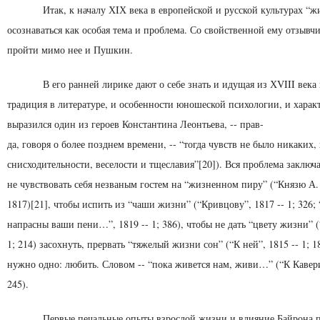
Итак, к началу ХIХ века в европейской и русской куль­турах “ж
осознаваться как особая тема и проб­лема. Со свойственной ему отзывч
пройти мимо нее и Пушкин.
В его ранней лирике дают о себе знать и идущая из ХVIII века
традиция в литературе, и осо­бенности юношеской психологии, и харак
выразился один из героев Константина Леонтьева, -- прав-
да, говоря о более позднем времени, -- “тогда чувств не бы­ло никаких,
снисходительности, веселости и тщесла­вия”[20]). Вся проблема заключа
не чувст­вовать себя незваным гостем на “жизненном пиру” (“Князю А.
1817)[21], чтобы испить из “чаши жизни” (“Кривцову”, 1817 -- 1; 326; 
напрасны ваши пени…”, 1819 -- 1; 386), чтобы не дать “цвету жизни” (
1; 214) засохнуть, прервать “тяжелый жизни сон” (“К ней”, 1815 -- 1; 184
нужно одно: любить. Словом -- “пока живется нам, живи…” (“К Каверин
245).
Первые печальные опыты взрослой жизни и влияние Байрона 