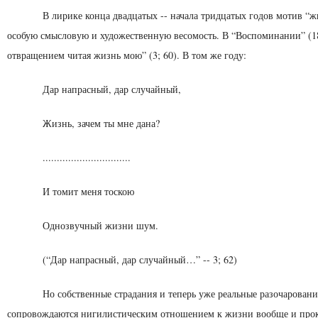
В лирике конца двадцатых -- начала тридцатых годов мо­тив “
особую смысловую и художест­венную весомость. В “Воспоминании” (18
отвраще­нием читая жизнь мою” (3; 60). В том же году:
Дар напрасный, дар случайный,
Жизнь, зачем ты мне дана?
...............................
И томит меня тоскою
Однозвучный жизни шум.
(“Дар напрасный, дар случайный…” -- 3; 62)
Но собственные страдания и теперь уже реальные разоча­ровани
сопровождаются нигилистическим отношением к жизни вообще и прок