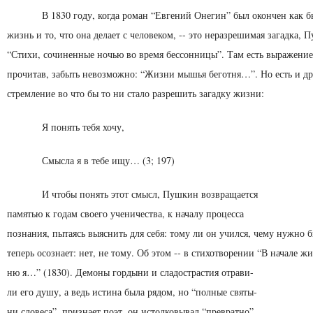
В 1830 году, когда роман “Евгений Онегин” был окончен как 
жизнь и то, что она делает с челове­ком, -- это неразрешимая загадка,
“Стихи, со­чиненные ночью во время бессонницы”. Там есть выраже­ние
прочитав, забыть невозможно: “Жизни мышья беготня…”. Но есть и др
стремление во что бы то ни стало разрешить загадку жизни:
Я понять тебя хочу,
Смысла я в тебе ищу… (3; 197)
И чтобы понять этот смысл, Пушкин возвращается
памятью к годам своего ученичества, к началу процесса
познания, пытаясь выяснить для себя: тому ли он учился, чему нужно б
теперь осознает: нет, не тому. Об этом -- в стихотворении “В начале 
ню я…” (1830). Демоны гордыни и сладострастия отрави-
ли его душу, а ведь истина была рядом, но “полные святы-
ни словеса”, признает поэт, он истолковывал “превратно”