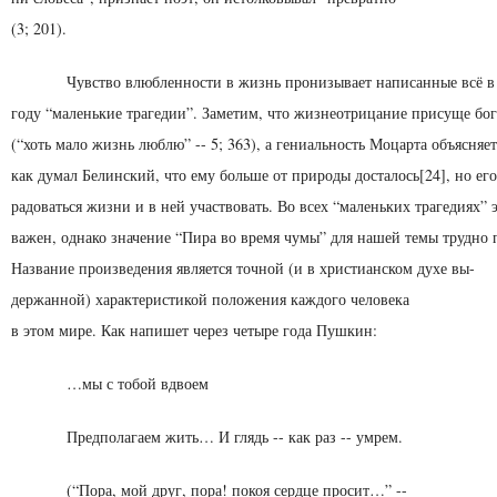
(3; 201).
Чувство влюбленности в жизнь пронизывает написанные всё в
году “маленькие трагедии”. Заме­тим, что жизнеотрицание присуще бо
(“хоть мало жизнь люблю” -- 5; 363), а гениальность Моцарта объ­ясняет
как думал Белинский, что ему боль­ше от природы досталось[24], но ег
радоваться жизни и в ней участвовать. Во всех “маленьких трагедиях” 
важен, однако значение “Пира во время чумы” для нашей темы трудно 
Название про­изведения является точной (и в христианском духе вы-
держанной) характеристикой положения каждого человека
в этом мире. Как напишет через четыре года Пушкин:
…мы с тобой вдвоем
Предполагаем жить… И глядь -- как раз -- умрем.
(“Пора, мой друг, пора! покоя сердце просит…” --