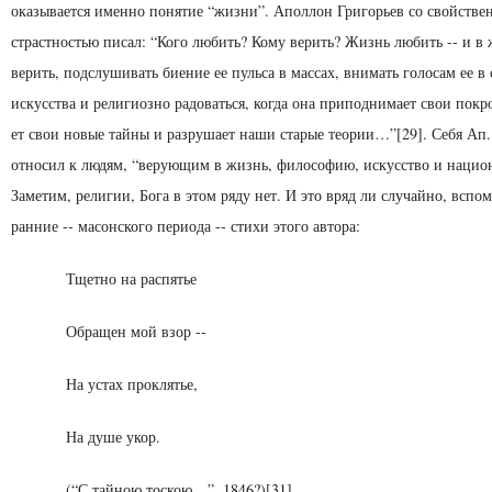
оказывается именно понятие “жизни”. Аполлон Григорьев со свойстве
страстностью пи­сал: “Кого любить? Кому верить? Жизнь любить -- и в
верить, подслушивать биение ее пульса в массах, вни­мать голосам ее в
искусства и религиозно радо­ваться, когда она приподнимает свои покр
ет свои новые тайны и разрушает наши старые теории…”[29]. Себя Ап.
относил к людям, “верующим в жизнь, философию, искусство и нацио
Заметим, ре­лигии, Бога в этом ряду нет. И это вряд ли случайно, вспом
ранние -- масонского периода -- стихи это­го автора:
Тщетно на распятье
Обращен мой взор --
На устах проклятье,
На душе укор.
(“С тайною тоскою…”, 1846?)[31]