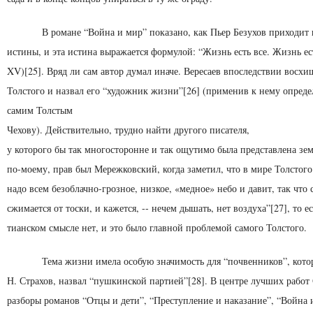
В романе “Война и мир” показано, как Пьер Безухов при­ходи
истины, и эта истина выражается фор­мулой: “Жизнь есть все. Жизнь есть
XV)[25]. Вряд ли сам автор думал иначе. Вересаев впоследствии вос­хи
Толстого и назвал его “художник жизни”[26] (применив к нему опреде
самим Толстым
Чехову). Действительно, трудно найти другого писателя,
у которого бы так многосторонне и так ощутимо была представлена зе
по-моему, прав был Ме­режковский, когда заметил, что в мире Толстого
надо всем безоблачно-грозное, низкое, «медное» небо и давит, так что 
сжимается от тоски, и ка­жется, -- нечем дышать, нет воздуха”[27], то ес
тианском смысле нет, и это было главной проблемой самого Толстого.
Тема жизни имела особую значимость для “почвенни­ков”, кото
Н. Страхов, назвал “пушкинс­кой партией”[28]. В центре лучших работ С
разборы романов “Отцы и дети”, “Преступление и наказа­ние”, “Война 