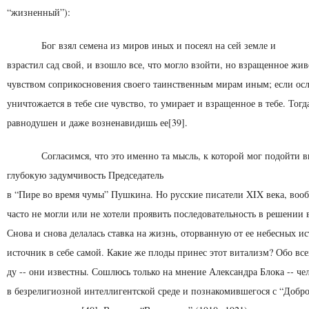
“жизненный”):
Бог взял семена из миров иных и посеял на сей земле и
взрастил сад свой, и взошло все, что могло взойти, но взра­щенное жи
чувством соприкосновения своего таинственным мирам иным; если осл
уничтожа­ется в тебе сие чувство, то умирает и взращенное в тебе. То­г
равнодушен и даже возненавидишь ее[39].
Согласимся, что это именно та мысль, к которой мог по­дойти 
глубокую задумчивость Председатель
в “Пире во время чумы” Пушкина. Но русские писатели XIX века, воо
часто не могли или не хоте­ли проявить последовательность в решении
Снова и снова делалась ставка на жизнь, оторванную от ее небесных 
источник в себе самой. Какие же плоды принес этот витализм? Обо все
ду -- они известны. Сошлюсь только на мнение Александра Блока -- че
в безрелигиозной интелли­гентской среде и познакомившегося с “Доб