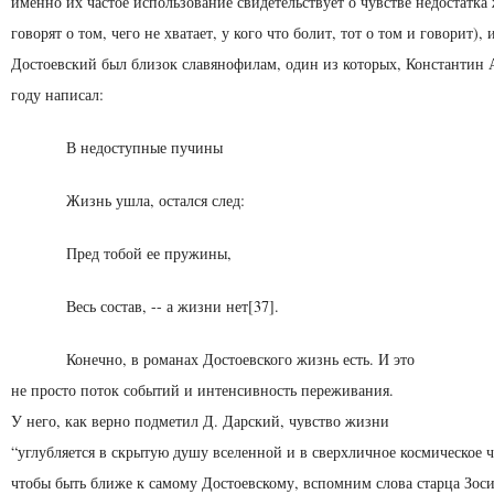
именно их частое исполь­зование свидетельствует о чувстве недостатк
говорят о том, чего не хватает, у кого что болит, тот о том и говорит), 
Достоевский был близок славянофилам, один из которых, Константин А
году написал:
В недоступные пучины
Жизнь ушла, остался след:
Пред тобой ее пружины,
Весь состав, -- а жизни нет[37].
Конечно, в романах Достоевского жизнь есть. И это
не просто поток событий и интенсивность переживания.
У него, как верно подметил Д. Дарский, чувство жизни
“углубляется в скрытую душу вселенной и в сверхличное космическое ч
чтобы быть ближе к самому Достоевскому, вспомним слова старца Зоси