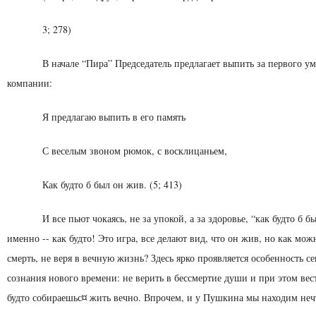
3; 278)
В начале “Пира” Председатель предлагает выпить за пер­вого у
компании:
Я предлагаю выпить в его память
С веселым звоном рюмок, с восклицаньем,
Как будто б был он жив. (5; 413)
И все пьют чокаясь, не за упокой, а за здоровье, “как буд­то б 
именно -- как будто! Это игра, все де­лают вид, что он жив, но как мо
смерть, не веря в вечную жизнь? Здесь ярко проявляется особен­ность с
сознания нового времени: не ве­рить в бессмертие души и при этом вест
буд­то собираешьс¤ жить вечно. Впрочем, и у Пушкина мы на­ходим неч