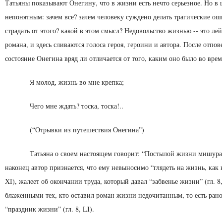
Татьяны показывают Онегину, что в жизни есть нечто серьезное. Но в 
непонят­ным: зачем все? зачем человеку суждено делать трагические о
страдать от этого? какой в этом смысл? Не­довольство жизнью -- это л
романа, и здесь сливаются голоса героя, героини и автора. После отпо
состояние Онегина вряд ли отличается от того, ка­ким оно было во вре
Я молод, жизнь во мне крепка;
Чего мне ждать? тоска, тоска!..
(“Отрывки из путешествия Онегина”)
Татьяна о своем настоящем говорит: “Постылой жизни ми­шура”
наконец автор признается, что ему невыносимо “глядеть на жизнь, как н
XI), жалеет об окончании труда, который давал “забвенье жиз­ни” (гл. 8
блаженными тех, кто оставил ро­ман жизни недочитанным, то есть ран
“праздник жизни” (гл. 8, LI).