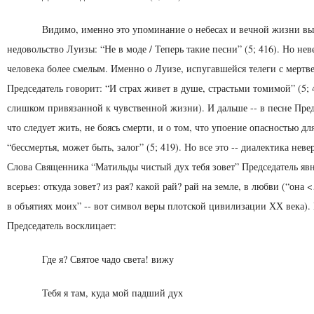
Видимо, именно это упоминание о небесах и вечной жизни вы
недовольство Луизы: “Не в моде / Теперь такие песни” (5; 416). Но нев
человека более сме­лым. Именно о Луизе, испугавшейся телеги с мертв
Председатель говорит: “И страх живет в душе, страстьми томимой” (5; 4
слишком привязанной к чувст­венной жизни). И дальше -- в песне Предс
что следует жить, не боясь смерти, и о том, что упоение опасностью дл
“бессмертья, может быть, залог” (5; 419). Но все это -- диалектика неве
Сло­ва Священника “Матильды чистый дух тебя зовет” Пред­седатель яв
всерьез: откуда зовет? из рая? какой рай? рай на земле, в любви (“она
в объятиях моих” -- вот символ веры плотской цивилизации ХХ века).
Председатель восклицает:
Где я? Святое чадо света! вижу
Тебя я там, куда мой падший дух