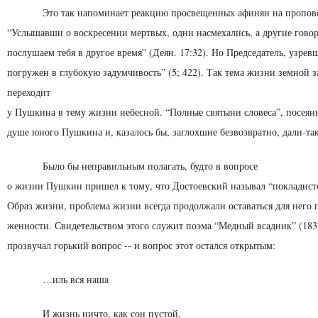
Это так напоминает реакцию просвещенных афинян на пропове
“Услышавши о воскресении мертвых, одни насмехались, а другие говор
послушаем тебя в другое время” (Деян. 17:32). Но Председатель, уз­рев
погружен в глубокую задумчивость” (5; 422). Так тема жизни земной 
переходит
у Пушкина в тему жизни небесной. “Полные святыни сло­веса”, посеянн
душе юного Пушкина и, каза­лось бы, заглохшие безвозвратно, дали-та
Было бы неправильным полагать, будто в вопросе
о жизни Пушкин пришел к тому, что Достоевский называл “покладист
Образ жизни, проблема жизни всегда продолжали оставаться для него
женности. Свидетельством этого служит поэма “Медный всадник” (183
прозвучал горький вопрос -- и вопрос этот остался открытым:
…иль вся наша
И жизнь ничто, как сон пустой,