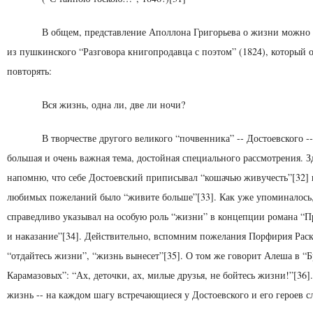
В общем, представление Аполлона Григорьева о жизни можно 
из пушкинского “Разговора книго­продавца с поэтом” (1824), который 
повторять:
Вся жизнь, одна ли, две ли ночи?
В творчестве другого великого “почвенника” -- Достоев­ского --
большая и очень важная тема, дос­тойная специального рассмотрения. З
напомню, что себе Достоевский приписывал “кошачью живучесть”[32] 
любимых пожеланий было “живите больше”[33]. Как уже упоминалось,
справедливо указывал на особую роль “жизни” в концепции романа “П
и наказание”[34]. Действительно, вспомним пожелания Пор­фирия Рас
“отдайтесь жизни”, “жизнь выне­сет”[35]. О том же говорит Алеша в “Б
Карамазовых”: “Ах, деточки, ах, милые друзья, не бойтесь жизни!”[36]
жизнь -- на каждом шагу встречающиеся у Достоев­ского и его героев 