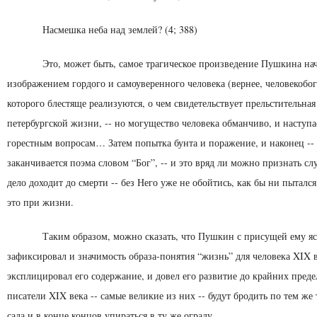
Насмешка неба над землей? (4; 388)
Это, может быть, самое трагическое произведение Пуш­кина на
изображением гордого и самоуверенного человека (вернее, человекобог
которого блес­тяще реализуются, о чем свидетельствует прельстительная
петербургской жизни, -- но могущество человека обманчиво, и наступа
горестным вопросам… Затем попытка бунта и поражение, и наконец -- 
заканчивается поэма словом “Бог”, -- и это вряд ли можно признать сл
дело доходит до смерти -- без Него уже не обойтись, как бы ни пытался
это при жизни.
Таким образом, можно сказать, что Пушкин с присущей ему я
зафиксировал и значимость образа-понятия “жизнь” для человека XIX в
эксплицировал его содержание, и довел его развитие до крайних преде
писатели XIX века -- самые великие из них -- будут бродить по тем же
сада и в конце концов упираться в ту же ограду.