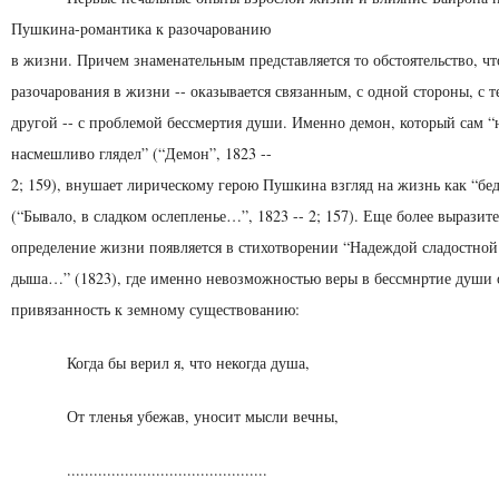
Пушкина-романтика к разочарованию
в жизни. Причем знаменательным представляется то обсто­ятельство, чт
разочарования в жизни -- оказы­вается связанным, с одной стороны, с т
дру­гой -- с проблемой бессмертия души. Именно демон, кото­рый сам 
насмешливо глядел” (“Демон”, 1823 --
2; 159), внушает лирическому герою Пушкина взгляд на жизнь как “бе
(“Бывало, в сладком ослепленье…”, 1823 -- 2; 157). Еще более выразит
определение жиз­ни появляется в стихотворении “Надеждой сладостной
дыша…” (1823), где именно невозможностью веры в бессмнртие души 
привязанность к земному существованию:
Когда бы верил я, что некогда душа,
От тленья убежав, уносит мысли вечны,
.............................................