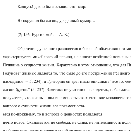
Клянусь! давно бы я оставил этот мир:
Я сокрушил бы жизнь, уродливый кумир…
(2; 156. Курсив мой. -- А. К.)
Обретение душевного равновесия и большей объектив­ности м
характеризуется михайловский пе­риод, не вносит особенной новизны 
Пуш­кина о сущности жизни. Характерно в этом отношении, что для П
Годунове” жизнью является то, что было до его пострижения (“Я долг
насла­дился” -- 5; 234), и Григорию он дает наказ описывать “все то, че
жизни будешь” (5; 237). Заметим: не участник, а свидетель, наблюдатель
получается, что жизнь -- она вне монастырских стен, вне монашеского 
вопросе о сущности жизни все покамест оста-
ется по-прежнему, то в вопросе о ценностях появляется
нечто новое. Оказывается, не свобода, не слава, не интен­сивность по
и обилие чувственных удо­вольствий являются главными ценностями, а 