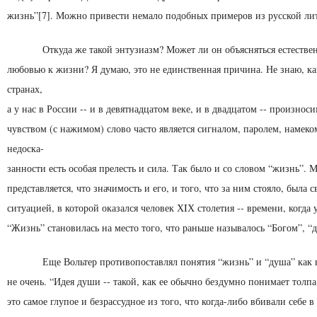
жизнь”[7]. Можно привести немало подобных примеров из русской лит
Откуда же такой энтузиазм? Может ли он объясняться естестве
любовью к жизни? Я думаю, это не единственная причина. Не знаю, ка
странах,
а у нас в России -- и в девятнадцатом веке, и в двадцатом -- произнос
чувством (с нажимом) слово часто является сигналом, паролем, намеком
недоска-
занности есть особая прелесть и сила. Так было и со словом “жизнь”. 
представляется, что значимость и его, и того, что за ним стояло, была с
ситуацией, в которой ока­зался человек ХIХ столетия -- времени, когда 
“Жизнь” становилась на место того, что раньше называлось “Богом”, “
Еще Вольтер противопоставлял понятия “жизнь” и “ду­ша” как 
не очень. “Идея души -- такой, как ее обычно бездумно понимает толпа, 
это самое глупое и безрассудное из того, что когда-либо вбивали себе в