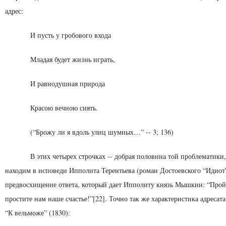
адрес:
И пусть у гробового входа
Младая будет жизнь играть,
И равнодушная природа
Красою вечною сиять.
(“Брожу ли я вдоль улиц шумных…” -- 3; 136)
В этих четырех строчках -- добрая половина той проблема­тики
находим в исповеди Ипполита Терентье­ва (роман Достоевского “Идиот”
предвосхищение отве­та, который дает Ипполиту князь Мышкин: “Прой
простите нам наше счастье!”[22]. Точно так же характе­ристика адресат
“К вельможе” (1830):