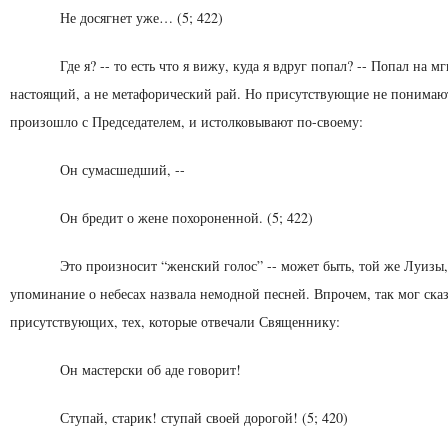
Не досягнет уже… (5; 422)
Где я? -- то есть что я вижу, куда я вдруг попал? -- Попал на м
настоящий, а не метафорический рай. Но присутствующие не понимают
произошло с Пред­седателем, и истолковывают по-своему:
Он сумасшедший, --
Он бредит о жене похороненной. (5; 422)
Это произносит “женский голос” -- может быть, той же Луи­зы,
упоминание о небесах назвала немодной пес­ней. Впрочем, так мог ска
присутствующих, тех, которые отвечали Священнику:
Он мастерски об аде говорит!
Ступай, старик! ступай своей дорогой! (5; 420)