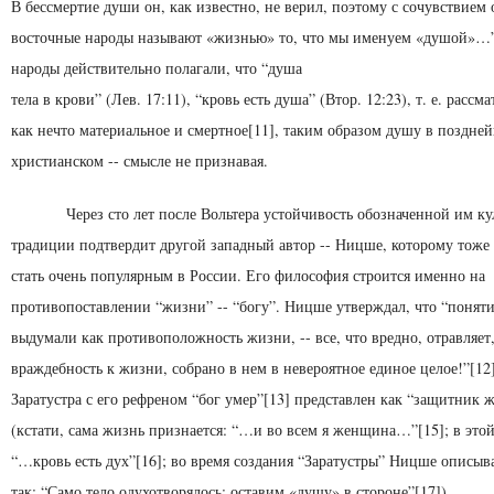
В бессмертие души он, как известно, не ве­рил, поэтому с сочувствием 
восточные на­роды называют «жизнью» то, что мы именуем «душой»…”
народы действительно полагали, что “душа
тела в крови” (Лев. 17:11), “кровь есть душа” (Втор. 12:23), т. е. расс
как нечто материальное и смерт­ное[11], таким образом душу в поздне
христианском -- смысле не признавая.
Через сто лет после Вольтера устойчивость обозначен­ной им к
традиции подтвердит другой западный автор -- Ницше, которому тоже 
стать очень популярным в России. Его философия строится именно на
противопоставлении “жизни” -- “богу”. Ницше утверждал, что “поняти
выдумали как противоположность жизни, -- все, что вредно, отравляет,
враж­дебность к жизни, собрано в нем в невероятное единое це­лое!”[1
Заратустра с его рефреном “бог умер”[13] представлен как “защитник 
(кстати, сама жизнь признается: “…и во всем я женщина…”[15]; в этой
“…кровь есть дух”[16]; во время создания “Заратустры” Ницше описыва
так: “Само тело одухотво­рялось: оставим «душу» в стороне”[17]).