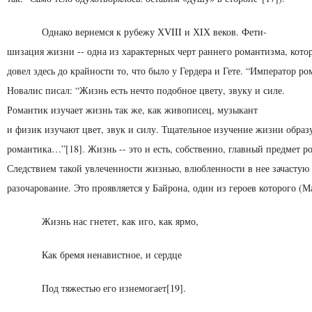
Однако вернемся к рубежу ХVIII и ХIХ веков. Фети-
шизация жизни -- одна из характерных черт раннего роман­тизма, кото
довел здесь до крайности то, что было у Гердера и Гете. “Император р
Новалис писал: “Жизнь есть нечто подобное цвету, звуку и силе.
Романтик изучает жизнь так же, как живописец, музыкант
и физик изучают цвет, звук и силу. Тщательное изучение жизни образ
романтика…”[18]. Жизнь -- это и есть, собст­венно, главный предмет р
Следствием такой ув­леченности жизнью, влюбленности в нее зачастую
разочарование. Это проявляется у Байрона, один из героев которого (М
Жизнь нас гнетет, как иго, как ярмо,
Как бремя ненавистное, и сердце
Под тяжестью его изнемогает[19].