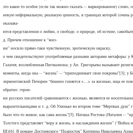
это какое-то особое (если так можно сказать -- маркированное) слово,
некую неформальную, реальную цен­ность, в границах которой (очень 
оказыва-
ются представления о любви, о свободе, о природе, об исти­не, самобытн
д. Причем отношение к “жиз-
ни” носило прямо-таки чувственную, эротическую окраску,
о чем свидетельствуют употребляемые разными авторами метафоры: у К
Галатея, возлюбленная Пиг­малиона; у Ап. Григорьева вызывают религ
моменты, когда она -- “жизнь” -- “приподнимает свои покро­вы”[3]; у 
лермонтовский Печорин “бешено гоня­ется <…> за жизнью, ища ее пов
обратно: герои-
ни русских писателей сравниваются с жизнью, являются ее носительни
выразительницами и т. д. Об Улиньке во втором томе “Мертвых душ” г
было что-то живое, как сама жизнь”[5]. Наташа Ростова (Наталия -- “пр
Толстого представляет “веру в жизнь, в наслаж­дения жизни” (“Война и м
III)[6]. В романе Дос­тоевского “Подросток” Катерина Николаевна Ахма