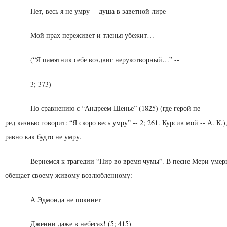
Нет, весь я не умру -- душа в заветной лире
Мой прах переживет и тленья убежит…
(“Я памятник себе воздвиг нерукотворный…” --
3; 373)
По сравнению с “Андреем Шенье” (1825) (где герой пе-
ред казнью говорит: “Я скоро весь умру” -- 2; 261. Курсив мой -- А. К.),
равно как будто не умру.
Вернемся к трагедии “Пир во время чумы”. В песне Мери уме
обещает своему живому возлюбленному:
А Эдмонда не покинет
Дженни даже в небесах! (5; 415)