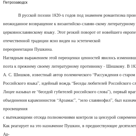
Петрозаводск
В русской поэзии 1820-х годов под знаменем романтизма прои
неожиданное возвращение к византийско-славян-скому литературному
церковнославянскому языку. Этот резкий поворот от новейшего европ
отечественной традиции ясно виден на эстетической
переориентации Пушкина.
Наглядным выражением этой переоценки ценностей явилось изменивш
поэта к прежнему своему литературному противнику - Шишкову. В 18
А. С. Шишков, известный автор полемического “Рассуждения о старом
Российского языка”, идейный вождь “Беседы любителей Российского с
Лицее называл ее “беседой губителей российского слова”), первый вра
объединения карамзинистов “Арзамас”, “зело славянофил”, был назна
просвещения
с вытекающими отсюда полномочиями контроля за цензурой современн
Как реагирует на это назначение Пушкин, в предшествующее десятиле
Ар-