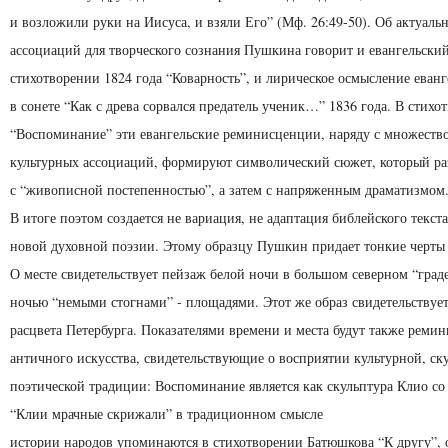
и возложили руки на Иисуса, и взяли Его” (Мф. 26:49-50). Об актуаль
ассоциаций для творческого сознания Пушкина говорит и евангельский
стихотворении 1824 года “Коварность”, и лирическое осмысление еванг
в сонете “Как с древа сорвался предатель ученик…” 1836 года. В стихо
“Воспоминание” эти евангельские реминисценции, наряду с множеств
культурных ассоциаций, формируют символический сюжет, который раз
с “живописной постепенностью”, а затем с напряженным драматизмом
В итоге поэтом создается не вариация, не адаптация библейского текста
новой духовной поэзии. Этому образцу Пушкин придает тонкие черты 
О месте свидетельствует пейзаж белой ночи в большом се­верном “град
ночью “немыми стогнами” - пло­щадями. Этот же образ свидетельствуе
расцвета Петербурга. Показателями времени и места будут также реми
античного искусства, свидетельствующие о вос­приятии культурной, ск
поэтической традиции: Воспоминание является как скульптура Клио со 
“Клии мрачные скрижали” в традиционном смысле
истории народов упоминаются в стихотворении Батюшкова “К другу”, 