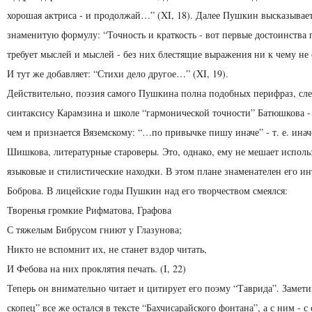
хорошая актриса - и продолжай…” (XI, 18). Далее Пушкин высказывае
знаменитую формулу: “Точность и краткость - вот первые достоинства 
требует мыслей и мыслей - без них блестящие выражения ни к чему не с
И тут же добавляет: “Стихи дело другое…” (XI, 19).
Действительно, поэзия самого Пушкина полна подобных перифраз, сле
синтаксису Карамзина и школе “гар­монической точности” Батюшкова -
чем и признается Вяземскому: “…по привычке пишу иначе” - т. е. инач
Шишкова, литературные староверы. Это, однако, ему не мешает исполь
языковые и стилистические находки. В этом плане знаменателен его ин
Боброва. В лицейские годы Пушкин над его творчеством смеялся:
Творенья громкие Рифматова, Графова
С тяжелым Бибрусом гниют у Глазунова;
Никто не вспомнит их, не станет вздор читать,
И Фебова на них проклятия печать. (I, 22)
Теперь он внимательно читает и цитирует его поэму “Таврида”. Замети
скопец” все же остался в тексте “Бахчисарайского фонтана”, а с ним - с