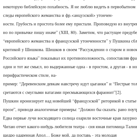
некоторую библейскую похабность. Я не люблю видеть в первобытном
следы европейского жеманства и фр.<анцузской> утончен-
ности. Грубость и простота более ему пристали. Проповедую из внутр
но по привычке пишу иначе” (ХIII, 80). Заметим, что растущее преду
“ев­ропейского жеманства и французской утонченности” у Пушкина сбл
критикой у Шишкова. Шишков в своем “Рассуждении о старом и новом
Российского языка” показывал их противоположность, сопоставляя ф
один и тот же смысл, но выдержанные одна - в простом, а другая - в 
перифрастическом стиле, на-
пример: “Деревенским девкам навстречу идут цыганки” и “Пестрые тол
сретаются с смуглыми ватагами пресмыкающихся фараонит”[2].
Пушкин иронизирует над новейшей “французской” риторикой в статье 
прозе”, приводя аналогичные примеры: “Должно бы сказать: рано поут
Едва первые лучи восходящего солнца озарили восточные края лазур
Читаю отчет какого-нибудь любителя театра - сия юная питомица Тали
щедро одаренная Апол… Боже мой, да поставь - эта молодая