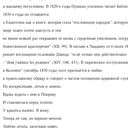
и высшему богословию. В 1820-е годы Пушкин усиленно чи­тает Библи
1830-е годы он отзывается
о Евангелии как о книге, которая стала “пословицею народов”, котору
мире знают почти наизусть и тем
не менее всякий раз открывают ее вновь с сердечным умилением, погру
божественное красноречие” (XII, 99). В письме к Чаадаеву от 6 июля 1
ражает восхищение псалмами Давида, “если только они действительно
- “dont j'admire les psaumes” (XIV, 188, 431). В лирических отступлен
в Коломне” (октябрь 1830 года) поэт признается в любви
к православному обряду и говорит о частом посещении церковной слу
По воскресеньям, летом и зимою,
Вдова ходила с нею к Покрову
И становилася перед толпою
У крылоса налево. Я живу
Теперь не там, но верною мечтою
Люблю летать, заснувши наяву,