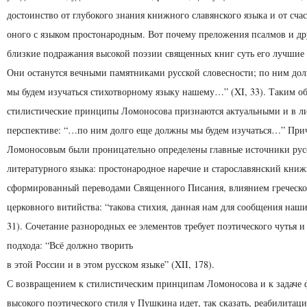
достоинство от глубокого знания книжного славянского языка и от сча
оного с языком простонародным. Вот почему преложения псалмов и др
близкие подражания высокой поэзии священных книг суть его лучшие
Они останутся вечными памятниками русской словесности; по ним до
мы будем изучаться стихотворному языку нашему…” (XI, 33). Таким о
стилистические принципы Ломоносова признаются актуальными и в л
перспективе: “…по ним долго еще должны мы будем изучаться…” Прич
Ломоносовым были проницательно определены главные источники рус
литературного языка: простонародное наречие и старославянский кни
сформированный переводами Священного Писания, влиянием греческо
церковного витийства: “такова стихия, данная нам для сообщения наши
31). Сочетание разнородных ее элементов требует поэтического чутья и
подхода: “Всё должно творить
в этой России и в этом русском языке” (XII, 178).
С возвращением к стилистическим принципам Ломоносова и к задаче
высокого поэтического стиля у Пушкина идет, так сказать, реабилитац