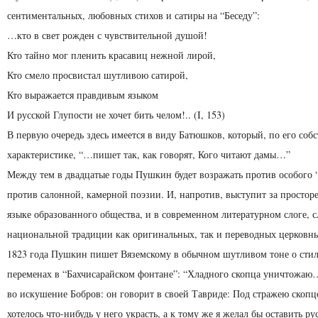
сентиментальных, любовных стихов и сатиры на “Беседу”:
…кто в свет рожден с чувствительной душой!
Кто тайно мог пленить красавиц нежной лирой,
Кто смело просвистал шутливою сатирой,
Кто выражается правдивым языком
И русской Глупости не хочет бить челом!.. (I, 153)
В первую очередь здесь имеется в виду Батюшков, который, по его соб
характеристике, “…пишет так, как говорят, Кого читают дамы…”
Между тем в двадцатые годы Пушкин будет возражать против особого “
против салонной, камерной поэзии. И, напротив, выступит за простор
языке образованного общества, и в современном литературном слоге, с
национальной традиции как оригиналь­ных, так и переводных церковны
1823 года Пушкин пишет Вяземскому в обычном шутливом тоне о сти
переменах в “Бахчисарайском фонтане”: “Хлад­ного скопца уничтожа
во искушение Бобров: он говорит в своей Тавриде: Под стражею скопц
хотелось что-нибудь у него украсть, а к тому же я желал бы оставить р