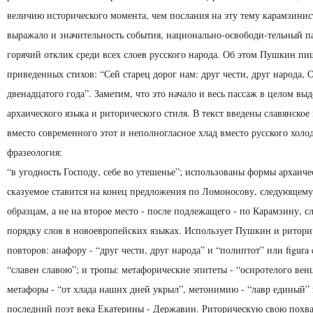
величию исторического момента, чем послания на эту тему карамзинис
выражало и значительность события, национально-освободи-тельный п
горячий отклик среди всех слоев русского народа. Об этом Пушкин пи
приведенных стихов: “Сей старец дорог нам: друг чести, друг народа, 
двенадцатого года”. Заметим, что это начало и весь пассаж в целом вы
архаического языка и риторического стиля. В текст введены славянское
вместо современного этот и неполногласное хлад вместо русского холо
фразеология:
“в угодность Господу, себе во утешенье”; использованы формы архаиче
сказуемое ставится на конец предложения по Ломоносову, следующем
образцам, а не на второе место - после подлежащего - по Карамзину, 
порядку слов в новоевропейских языках. Использует Пушкин и ритор
повторов: анафору - “друг чести, друг народа” и “полиптот” или figura 
“славен славою”; и тропы: метафорические эпитеты - “осиротелого венц
метафоры - “от хлада наших дней укрыл”, метонимию - “лавр единый” 
последний поэт века Екатерины - Державин. Риторическую свою пох