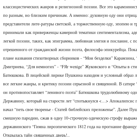
классицистических жанров и религиозной поэзии. Все это карамзинис
по разным, но близким причинам. А именно: духовную оду они отриц
представители лите-ратуры светской, а торжественную оду, эпопею и т
принимали как приверженцы камерной тематики сентиментализма, ад
легкой поэзии, таких, как эпиграмма, любовная элегия и послание, с 
отрешенного от гражданской жизни поэта, философа-эпикурейца. Пока
плане названия стихотворных сборников - “Мои безделки” Карамзина, 
Дмитриева, “Для немногих” - “FЯr wenige” Жуковского и “Опыты в сти
Батюшкова. В лицейской лирике Пушкина находим и условный образ л
все легкие жанры, и критику поэзии серьезной и священной. В сатире
он противопоставляет “ленивого поэта” Батюшкова трудолюбивому од
Державину, который на старости лет “спотыкнулся <…> Апокалипсис 
начал “петь свое творенье - Статей библейских пре­ложенье”. Далее Пу
смешную пародию, сжав в одну 10-строчную одическую строфу выраж
державинского “Гимна лироэпического 1812 года на прогнание француз
Открылась тайн священных дверь!..