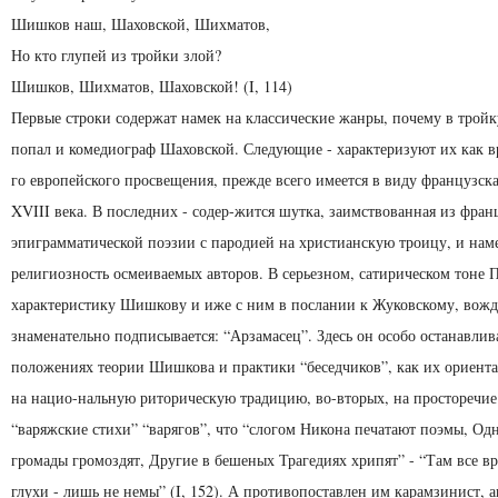
Шишков наш, Шаховской, Шихматов,
Но кто глупей из тройки злой?
Шишков, Шихматов, Шаховской! (I, 114)
Первые строки содержат намек на классические жанры, почему в трой
попал и комедиограф Шаховской. Следующие - характеризуют их как в
го европейского просвещения, прежде всего имеется в виду французск
XVIII века. В последних - содер-жится шутка, заимствованная из фран
эпиграмматической поэзии с пародией на христианскую троицу, и нам
религиозность осмеиваемых авторов. В серьезном, сатирическом тоне 
характеристику Шишкову и иже с ним в послании к Жуковскому, вожд
знаменательно подписывается: “Арзамасец”. Здесь он особо останавлив
положениях теории Шишкова и практики “беседчиков”, как их ориента
на нацио-нальную риторическую традицию, во-вторых, на просторечие
“варяжские стихи” “варягов”, что “слогом Никона печатают поэмы, Од
громады громоздят, Другие в бешеных Трагедиях хрипят” - “Там все вр
глухи - лишь не немы” (I, 152). А противопоставлен им карамзинист, а