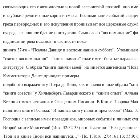
связывающих его с античностью и новой элегической поэзией, оно име
и глубокие религиозные корни и смысл. Воспоминание событий свяще
греха первородных и его искупления пронизывает все церковные служ
очередь всенощное бдение и литургию. Само слово “воспоминание” фи
надписании ряда псалмов, в частности пока-
янного 37-го - “Псалом Давиду в воспоминание о субботе”. Упомин
“свиток воспоминания” - “книга памяти” тоже имеет богатые параллел
литературе. С образа “книги памяти моей” начинается дантевская “Нов
Комментаторы Данте приводят примеры
подобного выражения у Пьера де Виня, как и аналогичные образы “кни
“книги совести” у Хильдеберга Лавардинского и “книги опыта” Аллана
Все они имеют источник в Священном Писании. В Книге Пророка Мал
памятной книге Господа: “И написа книгу памяти пред собою” (Мал. 3:
Господня с записью имен праведников, мировых событий и личных суд
Второй книге Моисеевой (Исх. 32:32-33) и в Псалтири: “Несоделанное 
Твои и в книзе Твоей вси напишутся…” (Пс. 138:16; 27:4; 61:13; 55:9; 6