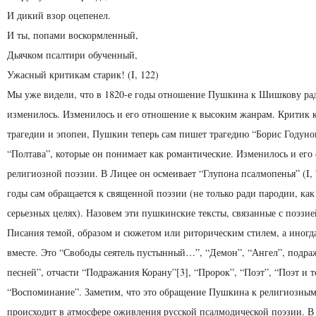
И дикий взор оцепенел.
И ты, попами воскормленный,
Дьячком псалтири обученный,
Ужасный критикам старик! (I, 122)
Мы уже видели, что в 1820-е годы отношение Пушкина к Шишкову ра
изменилось. Изменилось и его отношение к высоким жанрам. Критик 
трагедии и эпопеи, Пушкин теперь сам пишет трагедию “Борис Годуно
“Полтава”, которые он понимает как романтические. Изменилось и его
религиозной поэзии. В Лицее он осмеивает “Глупона псалмопенья” (I, 7
годы сам обращается к священной поэзии (не только ради пародии, как
серьезных целях). Назовем эти пушкинские тексты, связанные с поэзи
Писания темой, образом и сюжетом или риторическим стилем, а иногд
вместе. Это “Свободы сеятель пустынный…”, “Демон”, “Ангел”, подр
песней”, отчасти “Подражания Корану”[3], “Пророк”, “Поэт”, “Поэт и т
“Воспоминание”. Заметим, что это обращение Пушкина к религиозным
происходит в атмосфере оживления русской псалмодической поэзии. В 