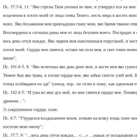
Пс. 37:3-8, 11: “Яко стрелы Твоя унзоша во мне, и утвердил еси на мне
исцеления в плоти моей от лица гнева Твоего, несть мира в костех мои
моих. Яко беззакония моя превзыдоша главу мою, яко бремя тяжкое отя
Возсмердеша и согниша раны моя от лица безумия моего. Пострадах и с
весь день сетуя хождах. Яко лядвия моя наполнишася поруганий, и нес
плоти моей. Сердце мое смятеся, остави мя сила моя, и свет очию моею,
мною”;
Пс. 101:4-5, 8: “Яко исчезоша яко дым дние мои, и кости моя яко сушил
Уязвен бых яко трава, и изсше сердце мое, яко забых снести хлеб мой. 
птица особящаяся на зде” (синод. пер.: не сплю и сижу, как одинокая п
Пс. 142:4-5: “И уны во мне дух мой, во мне смятеся сердце мое. Помян
древния…”;
3) сокрушенное сердце, плач:
Пс. 6:7: “Утрудихся воздыханием моим, измыю на всяку нощь ложе мо
постелю мою омочу”;
Пс. 37:7, 9: “…весь день сетуя хождах… <…> …рыках от воздыхания с