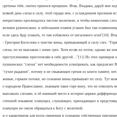
сретенье тебе, охотно принося прощение. Итак, Владыка, даруй мне не
всякий день слезы и силу, чтоб сердце мое, с услаждением проливая ис
непрестанно просвещалось чистою молитвою, и что­бы немногими слез
великое рукописание, и небольшим плачем угашен был там пламенеющ
если здесь буду плакать, то там избавлюсь от негасимого огня”[10]. Вт
- Григория Богослова о чувстве вины, превышающей и силу слез: “Гор
слезы; но не выплакан с ними грех. Хотя иссяк их поток; однако же н
преступлениями приготовляю в себе другой…”[11] Из этих примеров о
пушкинских “слезах” нет необходимости усматривать, как предлагает В
“сухие рыдания”, потому и не смывающие грехов из книги памяти; нет,
живые, горькие потоки, но сознание вины превышает их силу. Тут мо
о народном Православии, знающем такое горе-вину, что не отмолить м
выплакать слезами; и об имевшей место в истории церкви дифференц
степеней покаяния: плачущих, слушающих, припадающих и предстоящ
плачущие не смели обращаться к Богу с молитвой;
и о характерном для поэта смирении в сознании собственных прегреше