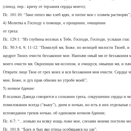
(синод. пер.: кричу от терзания сердца моего);
Пс. 101:10: “Зане пепел яко хлеб ядях, и питие мое с плачем растворях”;
4) Молитва к Господу о помощи, о прощении, очищении
от греха:
Пс. 129:1: “Из глубины воззвах к Тебе, Господи, Господи, услыши глас
Пс. 50:3-4, 9, 11-12: “Помилуй мя, Боже, по велицей милости Твоей, 
щедрот Твоих очисти беззаконие мое. Наипаче омый мя от беззакония м
моего очисти мя. Окропиши мя иссопом, и очищуся, омыеши мя, и паче
Отврати лице Твое от грех моих и вся беззакония моя очисти. Сердце 
мне, Боже, и дух прав обнови во утробе моей”;
5) ночное бдение:
В псалмах Давида говорится о сознании греха, сокрушении сердца и м
помиловании всегда (“выну”), днем и ночью, но есть в них отдельные 
исповедании грехов ночью, об одиноком ночном бдении;
Пс. 6:7: “…измыю на всяку нощь ложе мое, слезами моими постелю м
Пс. 101:8: “Бдех и бых яко птица особящаяся на зде”.