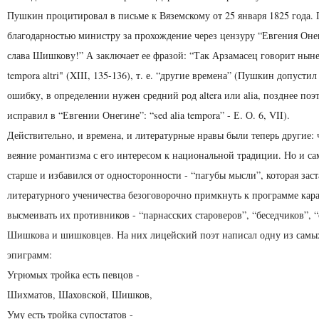
Пушкин процитировал в письме к Вяземскому от 25 января 1825 года. 
благодарностью министру за прохождение через цензуру “Евгения Оне
слава Шишкову!” А заключает ее фразой: “Так Арзамасец говорит нын
tempora altri" (XIII, 135-136), т. е. “другие времена” (Пушкин допусти
ошибку, в определении нужен средний род altera или alia, позднее поэ
исправил в “Евгении Онегине”: “sed alia tempora” - Е. О. 6, VII).
Действительно, и времена, и литературные нравы были теперь другие: 
веяние романтизма с его интересом к национальной традиции. Но и с
старше и избавился от односторонности - “пагубы мысли”, которая заст
литературного ученичества безоговорочно примкнуть к программе кар
высмеивать их противников - “парнасских староверов”, “беседчиков”, 
Шишкова и шишковцев. На них лицейский поэт написал одну из самы
эпиграмм:
Угрюмых тройка есть певцов -
Шихматов, Шаховской, Шишков,
Уму есть тройка супостатов -