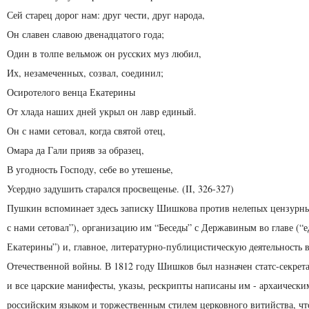
Сей старец дорог нам: друг чести, друг народа,
Он славен славою двенадцатого года;
Один в толпе вельмож он русских муз любил,
Их, незамеченных, созвал, соединил;
Осиротелого венца Екатерины
От хлада наших дней укрыл он лавр единый.
Он с нами сетовал, когда святой отец,
Омара да Гали прияв за образец,
В угодность Господу, себе во утешенье,
Усердно задушить старался просвещенье. (II, 326-327)
Пушкин вспоминает здесь записку Шишкова против нелепых цензурны
с нами сетовал”), организацию им “Беседы” с Державиным во главе (“
Екатерины”) и, главное, литературно-публицистическую деятельность 
Отечественной войны. В 1812 году Шишков был назначен статс-секрета
и все царские манифесты, указы, рескрипты написаны им - архаически
российским языком и торжественным стилем церковного витийства, чт