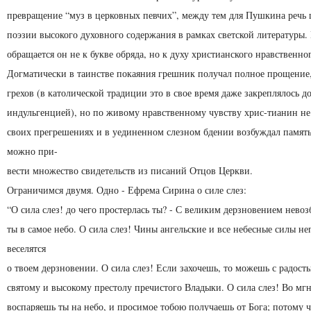
превращение “муз в церковных певчих”, между тем для Пушкина речь 
поэзии высокого духовного содержания в рамках светской литературы.
обращается он не к букве обряда, но к духу христианского нравст­венно
Догматически в таинстве покаяния грешник получал полное прощение
грехов (в католической традиции это в свое время даже закреплялось д
индульгенцией), но по живому нравственному чувству хрис-тианин не
своих прегрешениях и в уединенном слезном бдении возбуждал память 
можно при-
вести множество свидетельств из писаний Отцов Церкви.
Ограничимся двумя. Одно - Ефрема Сирина о силе слез:
“О сила слез! до чего простерлась ты? - С великим дерзновением нево
ты в самое небо. О сила слез! Чи­ны ангельские и все небесные силы н
веселятся
о твоем дерзновении. О сила слез! Если захочешь, то можешь с радост
святому и высокому престолу пречистого Владыки. О сила слез! Во мг
воспаряешь ты на небо, и просимое тобою получаешь от Бога; потому 