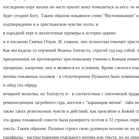
последнюю пору жизни он часто просит жену помолиться за него: ее ч
будет угоднее Богу. Таким образом покаянное слово “Воспоминания” н
подтверждение и в христианском чувстве поэта, и
в народной вере и аналогичные примеры в истории церкви
и в писаниях Святых Отцов. И, главное, оно полностью отвечает христ
Как мы видели из поучений Иоанна Златоуста, строгий суд над собой, 
прегрешениях не противоречат христианскому учению о Божьем поми
прощении, напротив, они и являются их условием. Кроме слезного пок
мотива покаянных псалмов - в стихотворении Пушкина было поминов
и обид (по обряду
вечерней молитвы, по Златоусту и - в соответствии с элегической трад
реминисценции загробного суда, ангелов с “карающим мечом”, тайн ве
также таких религиозных чувств и действий, как проклятие и Божий стр
эта драма покаянной совести была развернута поэтом в 32 строках пер
текста. Таким образом, Пушкин строил свою духовную поэзию не по 
парафразы - распространения отдельного мотива или текста, но по пр