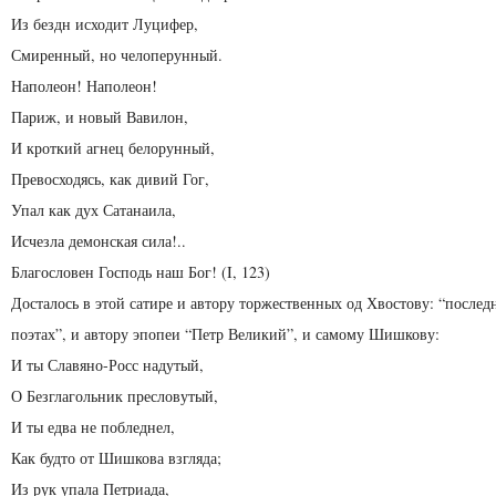
Из бездн исходит Луцифер,
Смиренный, но челоперунный.
Наполеон! Наполеон!
Париж, и новый Вавилон,
И кроткий агнец белорунный,
Превосходясь, как дивий Гог,
Упал как дух Сатанаила,
Исчезла демонская сила!..
Благословен Господь наш Бог! (I, 123)
Досталось в этой сатире и автору торжественных од Хвостову: “послед
поэтах”, и автору эпопеи “Петр Великий”, и самому Шишкову:
И ты Славяно-Росс надутый,
О Безглагольник пресловутый,
И ты едва не побледнел,
Как будто от Шишкова взгляда;
Из рук упала Петриада,