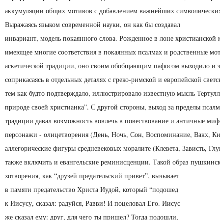
аккумуляции общих мотивов с добавлением важнейших символических
Выражаясь языком современной науки, он как бы создавал
инвариант, модель покаянного слова. Рожденное в лоне христианской 
имеющее многие соответствия в покаянных псалмах и родственные мо
аскетической традиции, оно своим обобщающим пафосом выходило и з
соприкасаясь в отдельных деталях с греко-римской и европейской светс
тем как будто подтверждало, иллюстрировало известную мысль Тертул
природе своей христианка”. С другой стороны, выход за пределы псал
традиции давал возможность вовлечь в повествование и античные миф
персонажи - олицетворения (День, Ночь, Сон, Воспоминание, Вакх, Ки
аллегорические фигуры средневековых моралите (Клевета, Зависть, Глуп
также включить и евангельские реминисценции. Такой образ пушкинск
хотворения, как “друзей предательский привет”, вызывает
в памяти предательство Христа Иудой, который “подошед
к Иисусу, сказал: радуйся, Равви! И поцеловал Его. Иисус
же сказал ему: друг, для чего ты пришел? Тогда подошли,