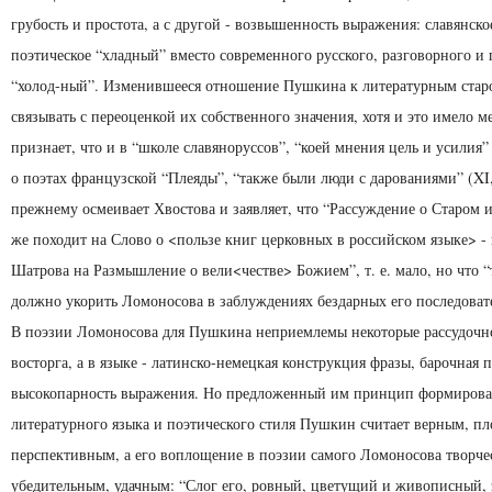
грубость и простота, а с другой - возвышенность выражения: славянско
поэтическое “хладный” вместо современного русского, разговорного и 
“холод-ный”. Изменившееся отношение Пушкина к литературным старо
связывать с переоценкой их собственного значения, хотя и это имело м
признает, что и в “школе славяноруссов”, “коей мнения цель и усилия
о поэтах французской “Плеяды”, “также были люди с дарованиями” (XI,
прежнему осмеивает Хвостова и заявляет, что “Рассуждение о Старом 
же походит на Слово о <пользе книг церковных в российском языке> -
Шатрова на Размышление о вели<честве> Божием”, т. е. мало, но что “
должно укорить Ломоносова в заблуждениях бездарных его последовате
В поэзии Ломоносова для Пушкина неприемлемы некоторые рассудочно
восторга, а в языке - латинско-немецкая конструкция фразы, барочная
высокопарность выражения. Но предложенный им принцип формирова
литературного языка и поэтического стиля Пушкин считает верным, п
перспективным, а его воплощение в поэзии самого Ломоносова творче
убедительным, удачным: “Слог его, ровный, цветущий и живописный, 