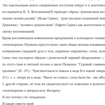
Эти персональные книги совершенных поступков войдут и в аскетичес
исследователь В. А. Котельников[9] приводит образы “рукописания жиз
пишем своими руками” (Исаак Сирин), “руко-писания согрешений мои
Дамаскин), “великого рукописания” (Ефрем Сирин) как аналогичные 
свитку воспоминаний.
Кроме воспоминания-поминовения прегрешений и всенощного покаян
стихотворении Пушкина присутствуют такие общие мотивы покаянных
изображение страданий духа и тела, сердечное сокрушение, слезы, жал
Связь этих последних образов с религиозной лирикой обнаруживает, с
их отсут-ствие в светской поэзии и прозе Пушкина: “Суровый славянин
проливал” (II, 197); “Чувствительность бывала в моде И в нашей север
411), т. е. теперь не в моде; “Никто не плакал; слезы были бы - une affect
С другой стороны, об этом же свидетельствует их появление в религио
стихотворении к митрополиту Филарету:
Я лил потоки слез нежданных,
И ранам совести моей