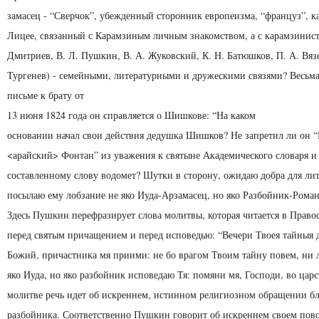
замасец - “Сверчок”, убежденный сторонник европеизма, “француз”, ка
Лицее, связанный с Карамзиным личным знакомством, а с карамзинист
Дмитриев, В. Л. Пушкин, В. А. Жуковский, К. Н. Батюшков, П. А. Вяз
Тургенев) - семейными, литературными и дружескими связями? Весьм
письме к брату от
13 июня 1824 года он справляется о Шишкове: “На каком
основании начал свои действия дедушка Шишков? Не запретил ли он “
<арайский> Фонтан” из уважения к святыне Академического словаря и
составленному слову водомет? Шутки в сторону, ожидаю добра для ли
посылаю ему лобзание не яко Иуда-Арзамасец, но яко Разбойник-Романт
Здесь Пушкин перефразирует слова молитвы, которая читается в Прав
перед святым причащением и перед исповедью: “Вечери Твоея тайныя 
Божий, причастника мя приими: не бо врагом Твоим тайну повем, ни 
яко Иуда, но яко разбойник исповедаю Тя: помяни мя, Господи, во цар
молитве речь идет об искреннем, истинном религиозном обращении б
разбойника. Соответственно Пушкин говорит об искреннем своем пово