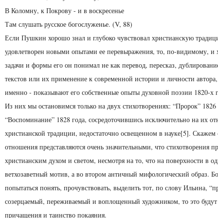
В Коломну, к Покрову - и в воскресенье
Там слушать русское богослуженье. (V, 88)
Если Пушкин хорошо знал и глубоко чувствовал христианскую традиц
удовлетворен новыми опытами ее перевыражения, то, по-видимому, и
задачи и формы его он понимал не как перевод, пересказ, дублирован
текстов или их применение к современной истории и личности автора, 
именно - показывают его собственные опыты духовной поэзии 1820-х г
Из них мы остановимся только на двух стихотворениях: “Пророк” 1826 
“Воспоминание” 1828 года, сосредоточившись исключительно на их о
христианской традиции, недостаточно освещенном в науке[5]. Скажем с
отношения представляются очень значительными, что стихотворения п
христианским духом и светом, несмотря на то, что на поверхности в о
ветхозаветный мотив, а во втором античный мифологический образ. Бо
попытаться понять, прочувствовать, выделить тот, по слову Ильина, “п
созерцаемый, переживаемый и воплощенный художником, то это будут 
причащения и таинство покаяния.