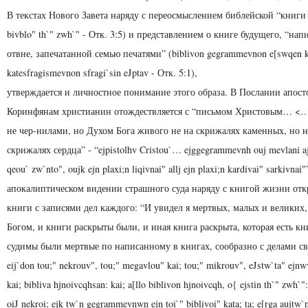
В текстах Нового Завета наряду с переосмыслением библейской “книги
bivblo" th`" zwh`" - Отк. 3:5) и представлением о книге будущего, “на
отвне, запечатанной семью печатями” (biblivon gegrammevnon e[swqen ka
katesfragismevnon sfragi`sin eJptav - Отк. 5:1),
утверждается и личностное понимание этого образа. В Послании апост
Коринфянам христианин отождествляется с “письмом Христовым… 
не чер-нилами, но Духом Бога живого не на скрижалях каменных, но 
скрижалях сердца” - “ejpistolhv Cristou`… ejggegrammevnh ouj mevlani aj
qeou` zw`nto", oujk ejn plaxi;n liqivnai" allj ejn plaxi;n kardivai" sarkivnai"
апокалиптическом видении страшного суда наряду с книгой жизни отк
книги с записями дел каждого: “И увидел я мертвых, малых и великих
Богом, и книги раскрыты были, и иная книга раскрыта, которая есть кн
судимы были мертвые по написанному в книгах, сообразно с делами св
eij`don tou;" nekrouv", tou;" megavlou" kai; tou;" mikrouv", eJstw`ta" ejn
kai; bibliva hjnoivcqhsan: kai; a[llo biblivon hjnoivcqh, o{ ejstin th`" zwh`"
oiJ nekroi; ejk tw`n gegrammevnwn ejn toi`" biblivoi" kata; ta; e[rga aujtw`