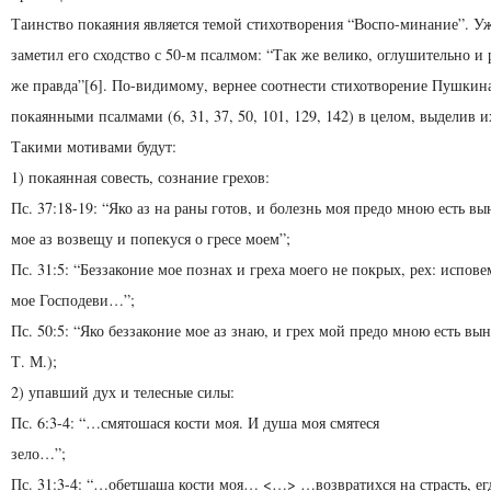
Таинство покаяния является темой стихотворения “Воспо-минание”. Уж
заметил его сходство с 50-м псалмом: “Так же велико, оглушительно и 
же правда”[6]. По-видимому, вернее соотнести стихотворение Пушкин
покаянными псалмами (6, 31, 37, 50, 101, 129, 142) в целом, выделив 
Такими мотивами будут:
1) покаянная совесть, сознание грехов:
Пс. 37:18-19: “Яко аз на раны готов, и болезнь моя предо мною есть вы
мое аз возвещу и попекуся о гресе моем”;
Пс. 31:5: “Беззаконие мое познах и греха моего не покрых, рех: испове
мое Господеви…”;
Пс. 50:5: “Яко беззаконие мое аз знаю, и грех мой предо мною есть выну”
Т. М.);
2) упавший дух и телесные силы:
Пс. 6:3-4: “…смятошася кости моя. И душа моя смятеся
зело…”;
Пс. 31:3-4: “…обетшаша кости моя… <…> …возвратихся на страсть, егд