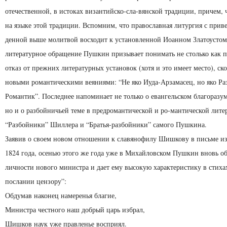
отечественной, в истоках византийско-сла-вянской традиции, причем, 
на языке этой традиции. Вспомним, что православная литургия с приве
денной выше молитвой восходит к установленной Иоанном Златоустом.
литературное обращение Пушкин призывает понимать не столько как пр
отказ от прежних литературных установок (хотя и это имеет место), ско
новыми романтическими веяниями: “Не яко Иуда-Арзамасец, но яко Ра
Романтик”. Последнее напоминает не только о евангельском благоразу
но и о разбойничьей теме в предромантической и ро-мантической литер
“Разбойники” Шиллера и “Братья-разбойники” самого Пушкина.
Заявив о своем новом отношении к славянофилу Шишкову в письме из
1824 года, осенью этого же года уже в Михайловском Пушкин вновь об
личности нового министра и дает ему высокую характеристику в стиха
послании цензору”:
Обдумав наконец намеренья благие,
Министра честного наш добрый царь избрал,
Шишков наук уже правленье восприял.