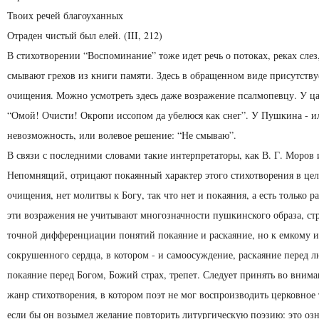
Твоих речей благоуханных
Отраден чистый был елей. (III, 212)
В стихотворении “Воспоминание” тоже идет речь о потоках, реках слез
смывают грехов из книги памяти. Здесь в обращенном виде присутству
очищения. Можно усмотреть здесь даже возражение псалмопевцу. У ца
“Омой! Очисти! Окропи иссопом да убелюся как снег”. У Пушкина - и
невозможность, или волевое решение: “Не смываю”.
В связи с последними словами такие интерпретаторы, как В. Г. Моров 
Непомнящий, отрицают покаянный характер этого стихотворения в цел
очищения, нет молитвы к Богу, так что нет и покаяния, а есть только р
эти возражения не учитывают многозначности пушкинского образа, ст
точной дифференциации понятий покаяние и раскаяние, но к емкому 
сокрушенного сердца, в котором - и самоосуждение, раскаяние перед л
покаяние перед Богом, Божий страх, трепет. Следует принять во внима
жанр стихотворения, в котором поэт не мог воспроизводить церковное 
если бы он возымел желание повторить литургическую поэзию: это озн