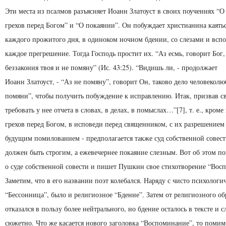
Эти места из псалмов разъясняет Иоанн Златоуст в своих поучениях “
грехов перед Богом” и “О покаянии”. Он побуждает христианина каятьс
каждого прожитого дня, в одиноком ночном бдении, со слезами и всп
каждое прегрешение. Тогда Господь простит их. “Аз есмь, говорит Бог,
беззакония твоя и не помяну” (Ис. 43:25). “Видишь ли, - продолжает
Иоанн Златоуст, - “Аз не помяну”, говорит Он, таково дело человеколю
помяни”, чтобы получить побуждение к исправлению. Итак, призвав св
требовать у нее отчета в словах, в делах, в помыслах…”[7], т. е., кром
грехов перед Богом, в исповеди перед священником, с их разрешением
будущим помилованием - предполагается также суд собственной совести
должен быть строгим, а ежевечернее покаяние слезным. Вот об этом п
о суде собственной совести и пишет Пушкин свое стихотворение “Восп
Заметим, что в его названии поэт колебался. Наряду с чисто психолог
“Бессонница”, было и религиозное “Бдение”. Затем от религиозного об
отказался в пользу более нейтрального, но бдение осталось в тексте и с
сюжетно. Что же касается нового заголовка “Воспоминание”, то помим